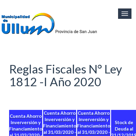
Ir al contenido principal
Togg
navig
Reglas Fiscales N° Ley
1812 -I Año 2020
Cuenta Ahorro
Cuenta Ahorro
Cuenta Ahorro
Inverversión y
Inverversión y
Inverversión y
Stock de
Financiamiento
Financiamiento
Financiamiento
Deuda al
al 31/03/2020 -
al 31/03/2020 -
al 31/03/2020 -
31/12/201