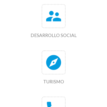
supervisor_account
DESARROLLO SOCIAL
explore
TURISMO