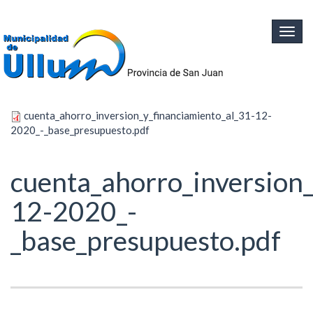
Ir al contenido principal
Togg
navig
cuenta_ahorro_inversion_y_financiamiento_al_31-12-
2020_-_base_presupuesto.pdf
cuenta_ahorro_inversion_
12-2020_-
_base_presupuesto.pdf