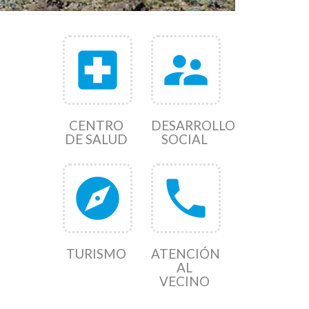
local_hospital
supervisor_account
CENTRO
DESARROLLO
DE SALUD
SOCIAL
explore
phone
TURISMO
ATENCIÓN
AL
VECINO