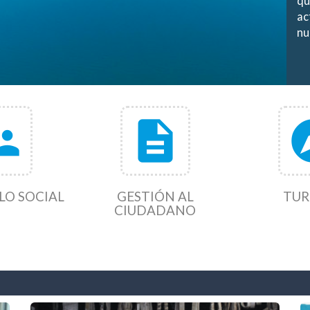
qu
ac
nu
r_account
description
exp
LO SOCIAL
GESTIÓN AL
TUR
CIUDADANO