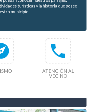
e puedan conocer nuestros paisajes,
tividades turísticas y la historia que posee
estro municipio.
lore
phone
ISMO
ATENCIÓN AL
VECINO