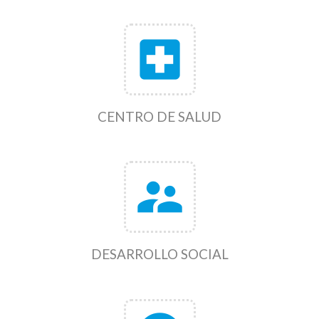
local_hospital
CENTRO DE SALUD
supervisor_account
DESARROLLO SOCIAL