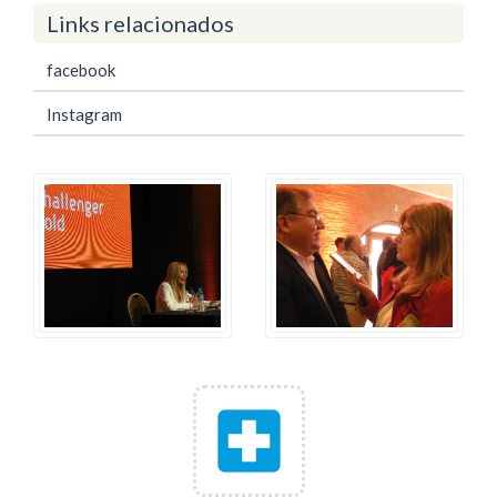
Links relacionados
facebook
Instagram
local_hospital