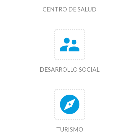
CENTRO DE SALUD
supervisor_account
DESARROLLO SOCIAL
explore
TURISMO