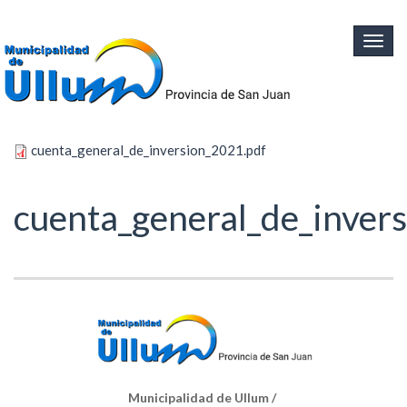
Ir al contenido principal
Togg
navig
cuenta_general_de_inversion_2021.pdf
cuenta_general_de_inver
Municipalidad de Ullum /