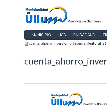
Ir al contenido principal
MUNICIPIO
HCD
CIUDADANO
TR
cuenta_ahorro_inversion_y_financiamiento_al_3
cuenta_ahorro_inve