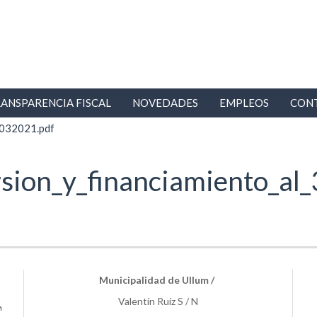
ANSPARENCIA FISCAL
NOVEDADES
EMPLEOS
CON
1032021.pdf
rsion_y_financiamiento_a
Municipalidad de Ullum /
Valentín Ruiz S / N